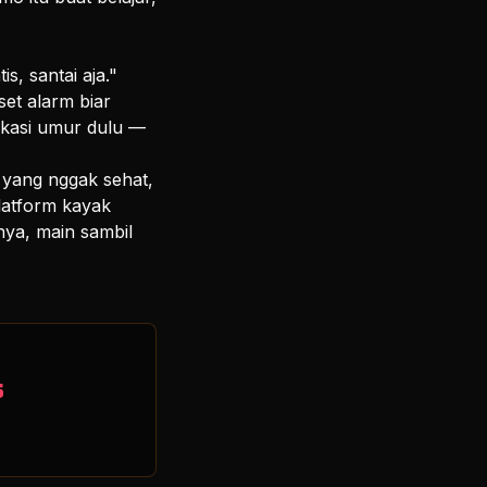
s, santai aja."
set alarm biar
fikasi umur dulu —
g yang nggak sehat,
platform kayak
nya, main sambil
s