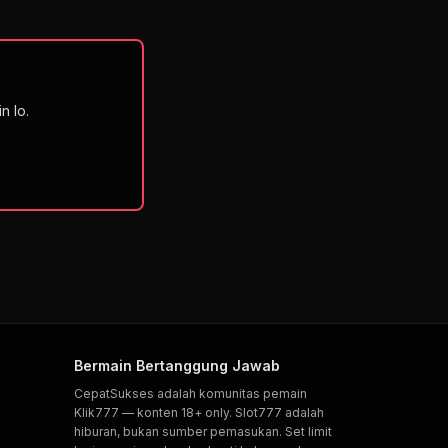
 lo.
Bermain Bertanggung Jawab
CepatSukses
adalah komunitas pemain
Klik777 — konten 18+ only. Slot777 adalah
hiburan, bukan sumber pemasukan. Set limit