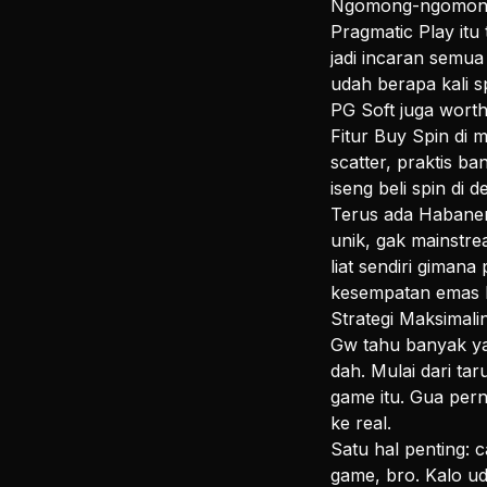
Ngomong-ngomong s
Pragmatic Play it
jadi incaran semua
udah berapa kali s
PG Soft juga worth
Fitur Buy Spin di
scatter, praktis b
iseng beli spin di 
Terus ada Habanero
unik, gak mainstre
liat sendiri gimana
kesempatan emas bu
Strategi Maksimali
Gw tahu banyak ya
dah. Mulai dari tar
game itu. Gua pern
ke real.
Satu hal penting: ca
game, bro. Kalo ud