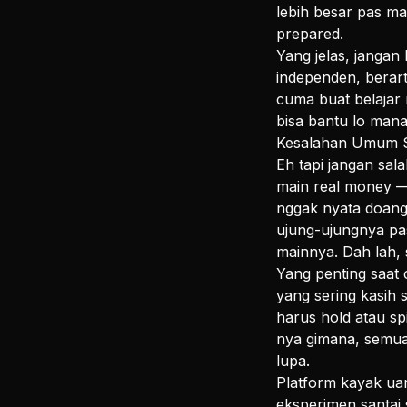
lebih besar pas ma
prepared.
Yang jelas, jangan
independen, berart
cuma buat belajar
bisa bantu lo mana
Kesalahan Umum S
Eh tapi jangan sal
main real money —
nggak nyata doang.
ujung-ujungnya p
mainnya. Dah lah, 
Yang penting saat 
yang sering kasih 
harus hold atau spi
nya gimana, semua.
lupa.
Platform kayak uan
eksperimen santai 