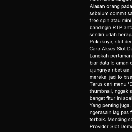
Alasan orang pada
sebelum commit sa
free spin atau min
bandingin RTP ant
sendiri udah berap
Pokoknya, slot de
Cara Akses Slot 
Langkah pertamany
biar data lo aman 
ujungnya ribet aja
mereka, jadi lo bis
Terus cari menu 'D
thumbnail, nggak s
banget fitur ini so
Yang penting juga,
ngerasain lag pas 
terbaik. Mending s
Provider Slot Demo