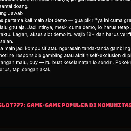
antai doang.
ung Jawab
 pertama kali main slot demo — gua pikir "ya ini cuma grati
lu gitu aja. Jadi intinya, meski cuma demo, lo harus tetap 
ktu. Lagian, akses slot demo itu wajib 18+ dan harus veri
salan.
sa main jadi kompulsif atau ngerasain tanda-tanda gamblin
otline responsible gambling atau aktifin self-exclusion di 
ngan malu, cuy — itu buat keselamatan lo sendiri. Pokok
terus, tapi dengan akal.
Slot777: Game-Game Populer di Komunita