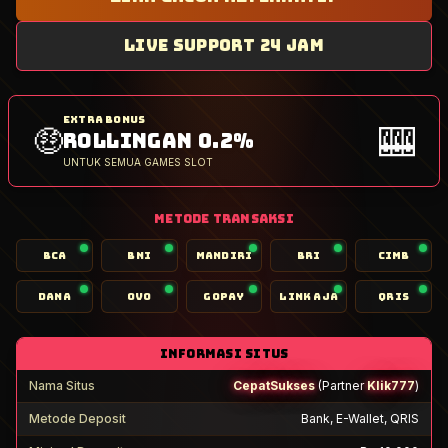
LIVE SUPPORT 24 JAM
EXTRA BONUS
🎰
🤑
ROLLINGAN 0.2%
UNTUK SEMUA GAMES SLOT
METODE TRANSAKSI
BCA
BNI
MANDIRI
BRI
CIMB
DANA
OVO
GOPAY
LINK AJA
QRIS
INFORMASI SITUS
Nama Situs
CepatSukses
(Partner
Klik777
)
Metode Deposit
Bank, E-Wallet, QRIS