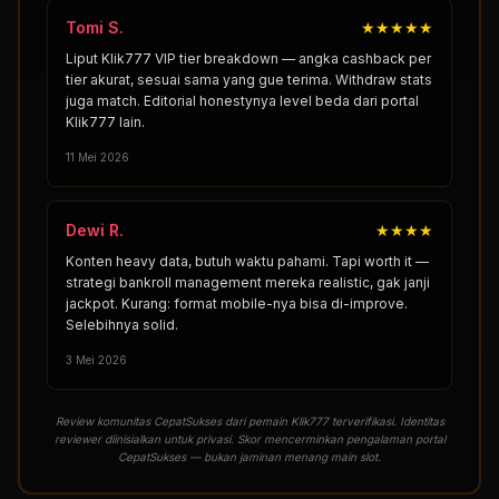
Tomi S.
★
★
★
★
★
Liput Klik777 VIP tier breakdown — angka cashback per
tier akurat, sesuai sama yang gue terima. Withdraw stats
juga match. Editorial honestynya level beda dari portal
Klik777 lain.
11 Mei 2026
Dewi R.
★
★
★
★
Konten heavy data, butuh waktu pahami. Tapi worth it —
strategi bankroll management mereka realistic, gak janji
jackpot. Kurang: format mobile-nya bisa di-improve.
Selebihnya solid.
3 Mei 2026
Review komunitas
CepatSukses
dari pemain Klik777 terverifikasi. Identitas
reviewer diinisialkan untuk privasi. Skor mencerminkan pengalaman portal
CepatSukses
— bukan jaminan menang main slot.