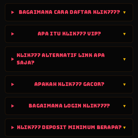
Bagaimana cara daftar Klik777?
▼
Apa itu Klik777 VIP?
▼
Klik777 alternatif link apa
▼
saja?
Apakah Klik777 gacor?
▼
Bagaimana login Klik777?
▼
Klik777 deposit minimum berapa?
▼