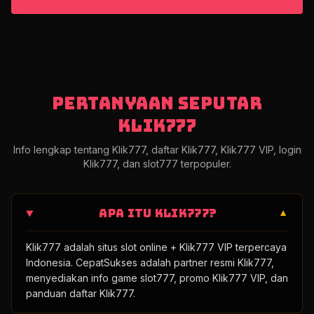
Pertanyaan Seputar
Klik777
Info lengkap tentang Klik777, daftar Klik777, Klik777 VIP, login
Klik777, dan slot777 terpopuler.
Apa itu Klik777?
▼
Klik777 adalah situs slot online + Klik777 VIP terpercaya
Indonesia. CepatSukses adalah partner resmi Klik777,
menyediakan info game slot777, promo Klik777 VIP, dan
panduan daftar Klik777.