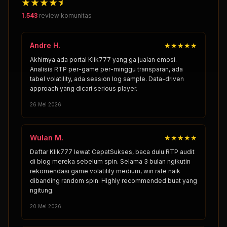
★
★
★
★
⯨
1.543
review komunitas
Andre H.
★
★
★
★
★
Akhirnya ada portal Klik777 yang ga jualan emosi.
Analisis RTP per-game per-minggu transparan, ada
tabel volatility, ada session log sample. Data-driven
approach yang dicari serious player.
26 Mei 2026
Wulan M.
★
★
★
★
★
Daftar Klik777 lewat CepatSukses, baca dulu RTP audit
di blog mereka sebelum spin. Selama 3 bulan ngikutin
rekomendasi game volatility medium, win rate naik
dibanding random spin. Highly recommended buat yang
ngitung.
20 Mei 2026